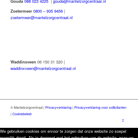
Gouda
088 023 4225
|
gouda@mantelzorgcentraal.nl
Zoetermeer
0800 – 935 9456
|
zoetermeer@mantelzorgcentraal.nl
Waddinxveen
06 150 31 320 |
waddinxveen@mantelzorgcentraal.nl
© Mantelzorgcentraal |
Privacyverklaring
|
Privacyverklaring voor sollicitanten
|
Cookiebeleid
We gebruiken cookies om ervoor te zorgen dat onze website zo soepel
mogelijk draait. Als je doorgaat met het gebruiken van de website, gaan we